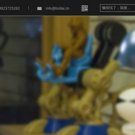


8923725282
info@boitai.cn