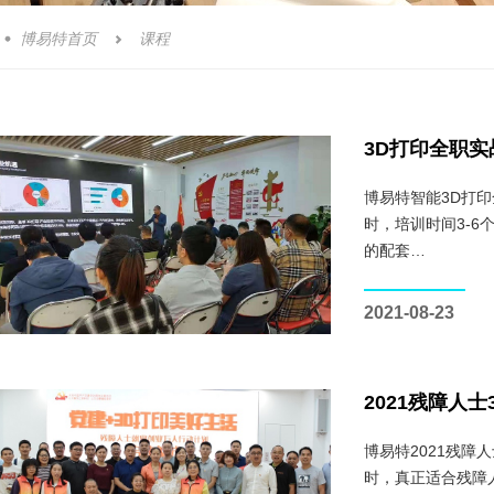
博易特首页
课程


3D打印全职实
博易特智能3D打印
时，培训时间3-6
的配套…
2021-08-23
2021残障人
博易特2021残障
时，真正适合残障人