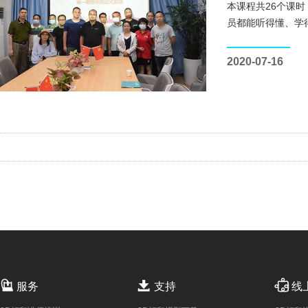
本课程共26个课
员都能听得懂、学
2020-07-16



服务
支持
线